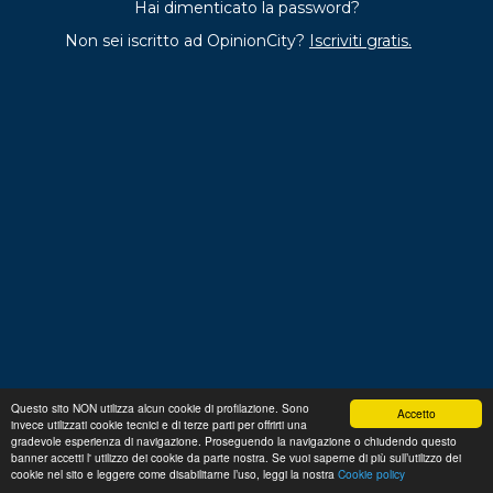
Hai dimenticato la password?
Non sei iscritto ad OpinionCity?
Iscriviti gratis.
Questo sito NON utilizza alcun cookie di profilazione. Sono
Accetto
invece utilizzati cookie tecnici e di terze parti per offrirti una
Regolamento
Privacy
Domande frequenti
Cookie
gradevole esperienza di navigazione. Proseguendo la navigazione o chiudendo questo
policy
banner accetti l' utilizzo dei cookie da parte nostra. Se vuoi saperne di più sull’utilizzo dei
p. iva 13356630155
Copyright © 2026 Advance S.r.L.
cookie nel sito e leggere come disabilitarne l’uso, leggi la nostra
Cookie policy