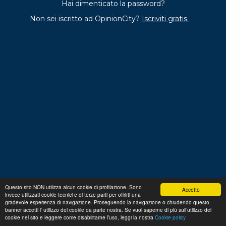
Hai dimenticato la password?
Non sei iscritto ad OpinionCity?
Iscriviti gratis.
Questo sito NON utilizza alcun cookie di profilazione. Sono
Accetto
invece utilizzati cookie tecnici e di terze parti per offrirti una
Regolamento
Privacy
Domande frequenti
Cookie
gradevole esperienza di navigazione. Proseguendo la navigazione o chiudendo questo
policy
banner accetti l' utilizzo dei cookie da parte nostra. Se vuoi saperne di più sull’utilizzo dei
p. iva 13356630155
Copyright © 2026 Advance S.r.L.
cookie nel sito e leggere come disabilitarne l’uso, leggi la nostra
Cookie policy