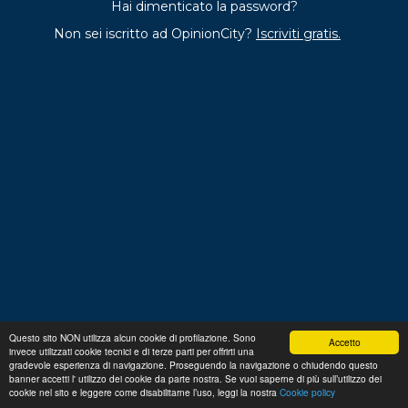
Hai dimenticato la password?
Non sei iscritto ad OpinionCity?
Iscriviti gratis.
Questo sito NON utilizza alcun cookie di profilazione. Sono
Accetto
invece utilizzati cookie tecnici e di terze parti per offrirti una
Regolamento
Privacy
Domande frequenti
Cookie
gradevole esperienza di navigazione. Proseguendo la navigazione o chiudendo questo
policy
banner accetti l' utilizzo dei cookie da parte nostra. Se vuoi saperne di più sull’utilizzo dei
p. iva 13356630155
Copyright © 2026 Advance S.r.L.
cookie nel sito e leggere come disabilitarne l’uso, leggi la nostra
Cookie policy