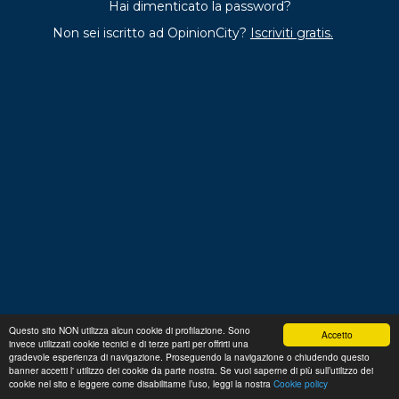
Hai dimenticato la password?
Non sei iscritto ad OpinionCity?
Iscriviti gratis.
Questo sito NON utilizza alcun cookie di profilazione. Sono
Accetto
invece utilizzati cookie tecnici e di terze parti per offrirti una
Regolamento
Privacy
Domande frequenti
Cookie
gradevole esperienza di navigazione. Proseguendo la navigazione o chiudendo questo
policy
banner accetti l' utilizzo dei cookie da parte nostra. Se vuoi saperne di più sull’utilizzo dei
p. iva 13356630155
Copyright © 2026 Advance S.r.L.
cookie nel sito e leggere come disabilitarne l’uso, leggi la nostra
Cookie policy