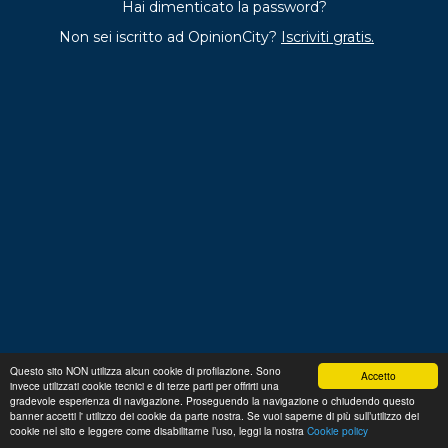
Hai dimenticato la password?
Non sei iscritto ad OpinionCity?
Iscriviti gratis.
Questo sito NON utilizza alcun cookie di profilazione. Sono
Accetto
invece utilizzati cookie tecnici e di terze parti per offrirti una
Regolamento
Privacy
Domande frequenti
Cookie
gradevole esperienza di navigazione. Proseguendo la navigazione o chiudendo questo
policy
banner accetti l' utilizzo dei cookie da parte nostra. Se vuoi saperne di più sull’utilizzo dei
p. iva 13356630155
Copyright © 2026 Advance S.r.L.
cookie nel sito e leggere come disabilitarne l’uso, leggi la nostra
Cookie policy