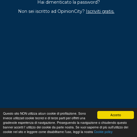
Hai dimenticato la password?
Non sei iscritto ad OpinionCity?
Iscriviti gratis.
Questo sito NON utilizza alcun cookie di profilazione. Sono
Accetto
invece utilizzati cookie tecnici e di terze parti per offrirti una
Regolamento
Privacy
Domande frequenti
Cookie
gradevole esperienza di navigazione. Proseguendo la navigazione o chiudendo questo
policy
banner accetti l' utilizzo dei cookie da parte nostra. Se vuoi saperne di più sull’utilizzo dei
p. iva 13356630155
Copyright © 2026 Advance S.r.L.
cookie nel sito e leggere come disabilitarne l’uso, leggi la nostra
Cookie policy