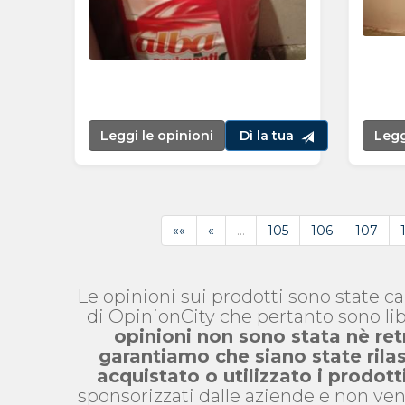
Leggi le opinioni
Dì la tua
Legg
««
«
…
105
106
107
Le opinioni sui prodotti sono state c
di OpinionCity che pertanto sono lib
opinioni non sono stata nè ret
garantiamo che siano state ril
acquistato o utilizzato i prodott
sponsorizzati dalle aziende e non ven