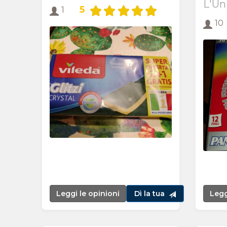
L'Un
5
1
10
Leggi le opinioni
Dì la tua
Legg