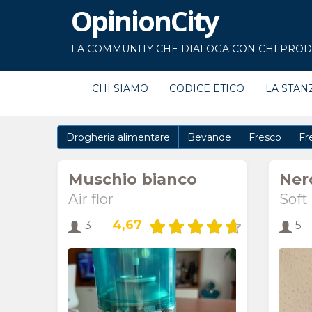
OpinionCity
LA COMMUNITY CHE DIALOGA CON CHI PRODU
CHI SIAMO
CODICE ETICO
LA STAN
Drogheria alimentare
Bevande
Fresco
Fr
Muschio bianco
Ner
Air flor
Soft
4,67
3
5