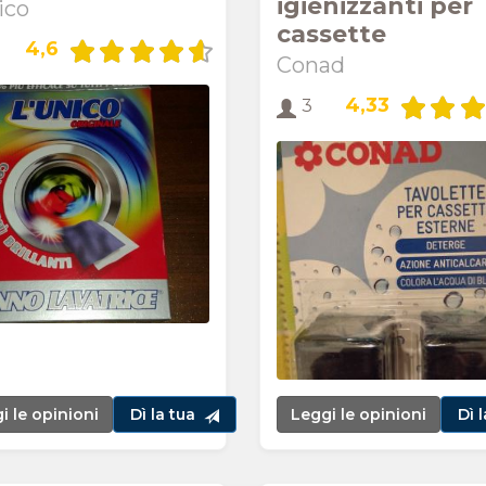
igienizzanti per
ico
cassette
4,6
Conad
4,33
3
i le opinioni
Dì la tua
Leggi le opinioni
Dì 