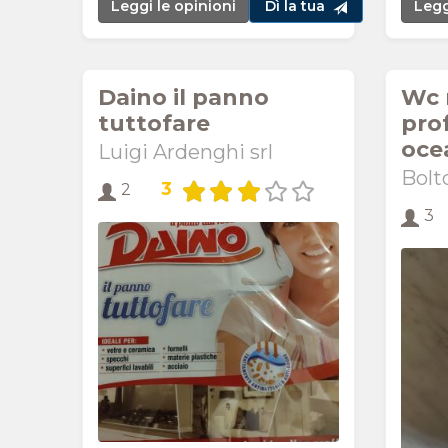
Leggi le opinioni
Dì la tua
Legg
Daino il panno
Wc 
tuttofare
pro
oce
Luigi Ardenghi srl
Bolt
3
2
3