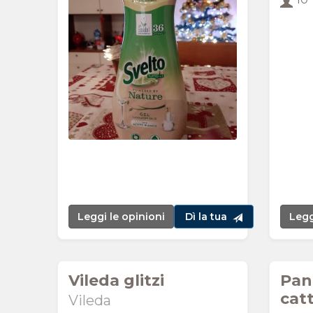
Leggi le opinioni
Dì la tua
Legg
Vileda glitzi
Pan
cat
Vileda