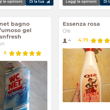
i le opinioni
Dì la tua
Leggi le opinioni
Dì 
net bagno
Essenza rosa
fumoso gel
Olè
anfresh
4,75
4
on
5