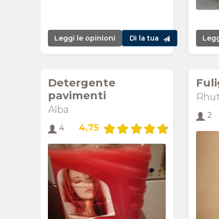
Leggi le opinioni
Dì la tua
Legg
Detergente
Fuli
pavimenti
Rhu
Alba
2
4,75
4