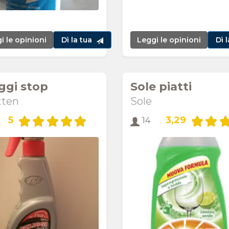
i le opinioni
Dì la tua
Leggi le opinioni
Dì 
ggi stop
Sole piatti
tten
Sole
5
3,29
14