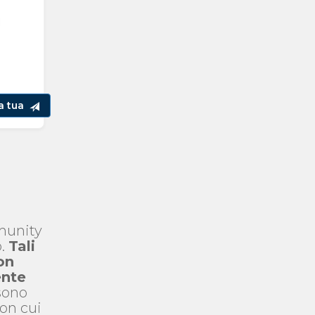
la tua
mmunity
o.
Tali
on
ente
 sono
con cui