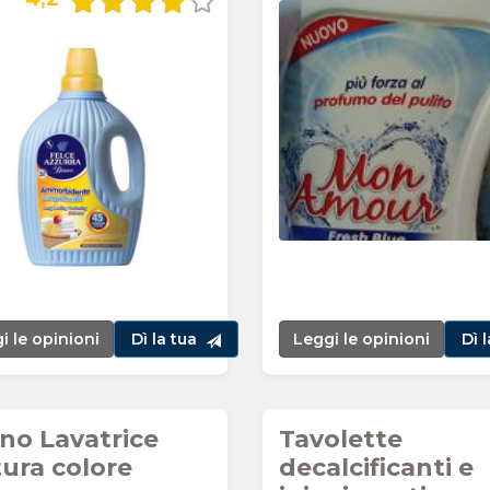
i le opinioni
Dì la tua
Leggi le opinioni
Dì 
no Lavatrice
Tavolette
tura colore
decalcificanti e