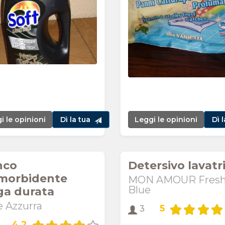
i le opinioni
Dì la tua
Leggi le opinioni
Dì 
nco
Detersivo lavatr
orbidente
MON AMOUR Fres
Blue
ga durata
e Azzurra
5
3
4,2