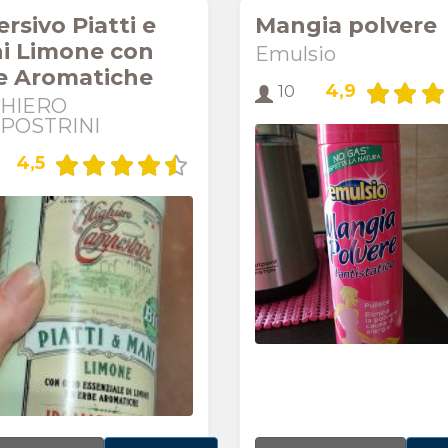
rsivo Piatti e
Mangia polvere
i Limone con
Emulsio
e Aromatiche
4,9
10
GHIERO
POSTRINI
4,5