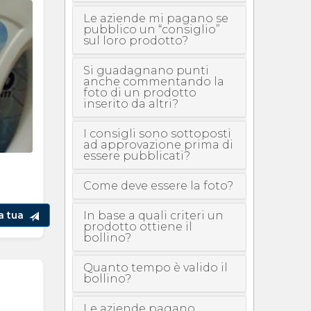
Le aziende mi pagano se
pubblico un “consiglio”
sul loro prodotto?
Si guadagnano punti
anche commentando la
foto di un prodotto
inserito da altri?
I consigli sono sottoposti
ad approvazione prima di
essere pubblicati?
Come deve essere la foto?
In base a quali criteri un
la tua
prodotto ottiene il
bollino?
Quanto tempo è valido il
bollino?
Le aziende pagano