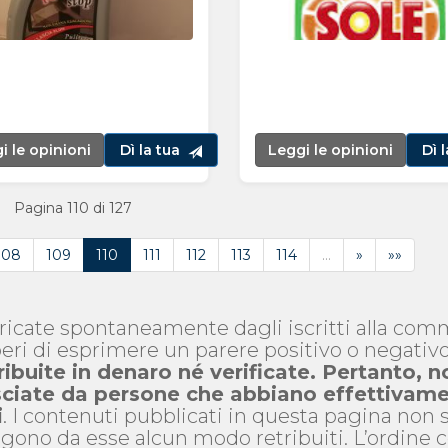
i le opinioni
Dì la tua
Leggi le opinioni
Dì 
Pagina 110 di 127
108
109
110
111
112
113
114
…
»
»»
aricate spontaneamente dagli iscritti alla co
eri di esprimere un parere positivo o negativ
ribuite in denaro né verificate. Pertanto, n
asciate da persone che abbiano effettivam
i
. I contenuti pubblicati in questa pagina non
gono da esse alcun modo retribuiti. L’ordine 