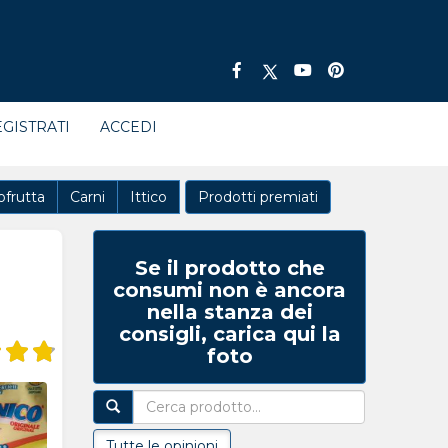
GISTRATI
ACCEDI
ofrutta
Carni
Ittico
Prodotti premiati
Se il prodotto che
consumi non è ancora
nella stanza dei
consigli, carica qui la
foto
Tutte le opinioni