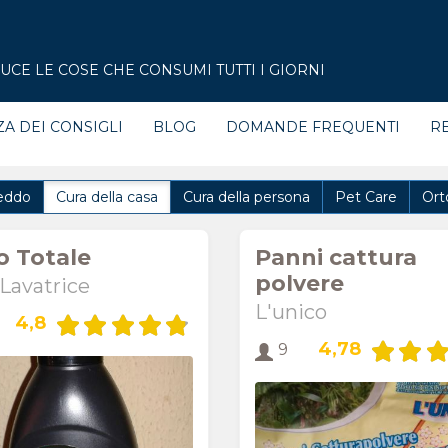
CE LE COSE CHE CONSUMI TUTTI I GIORNI
ZA DEI CONSIGLI
BLOG
DOMANDE FREQUENTI
RE
eddo
Cura della casa
Cura della persona
Pet Care
Ort
o Totale
Panni cattura
polvere
 Lavatrice
L'unico
4,8
4,78
9