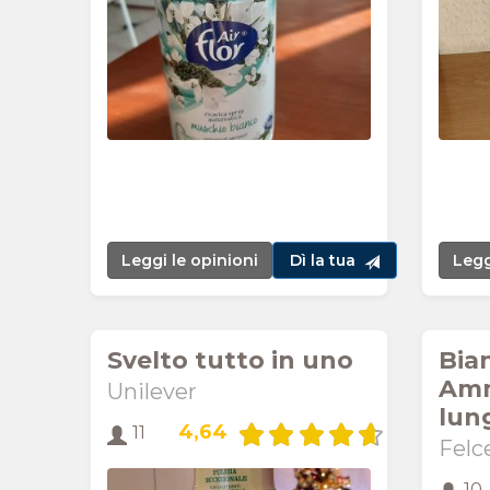
Leggi le opinioni
Dì la tua
Legg
Svelto tutto in uno
Bia
Amm
Unilever
lun
4,64
11
Felc
10