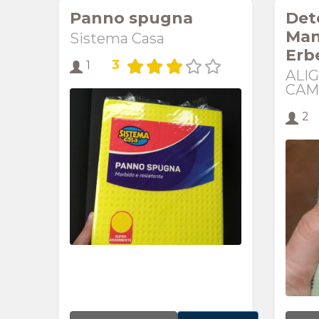
Panno spugna
Dete
Man
Sistema Casa
Erb
3
1
ALI
CAM
2