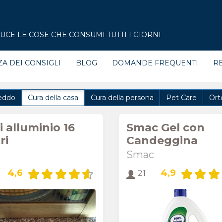
CE LE COSE CHE CONSUMI TUTTI I GIORNI
ZA DEI CONSIGLI
BLOG
DOMANDE FREQUENTI
RE
eddo
Cura della casa
Cura della persona
Pet Care
Ort
 alluminio 16
Smac Gel con
ri
Candeggina
Smac
4,6
4,9
21