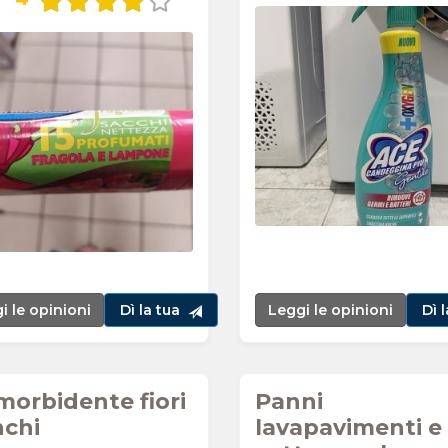
i le opinioni
Dì la tua
Leggi le opinioni
Dì 
orbidente fiori
Panni
nchi
lavapavimenti e