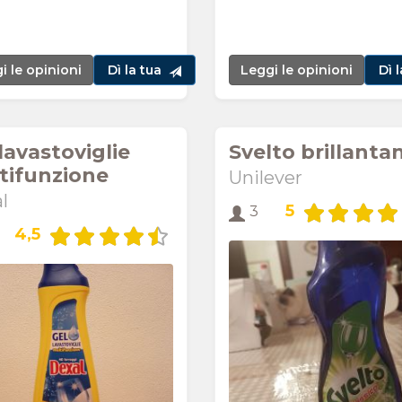
i le opinioni
Dì la tua
Leggi le opinioni
Dì 
lavastoviglie
Svelto brillanta
tifunzione
Unilever
l
5
3
4,5