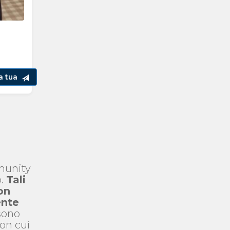
la tua
mmunity
o.
Tali
on
ente
 sono
con cui