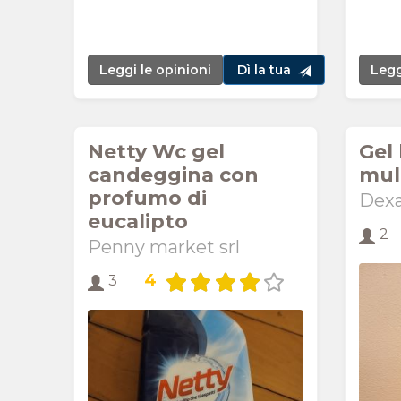
Leggi le opinioni
Dì la tua
Legg
Netty Wc gel
Gel 
candeggina con
mul
profumo di
Dexa
eucalipto
2
Penny market srl
4
3