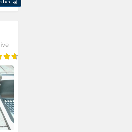
la tua
ive