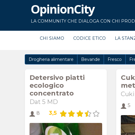
OpinionCity
LA COMMUNITY CHE DIALOGA CON CHI PRODU
CHI SIAMO
CODICE ETICO
LA STAN
Drogheria alimentare
Bevande
Fresco
Fr
Detersivo piatti
Cuki
ecologico
met
concentrato
Cuki
Dat 5 MD
5
3,5
8