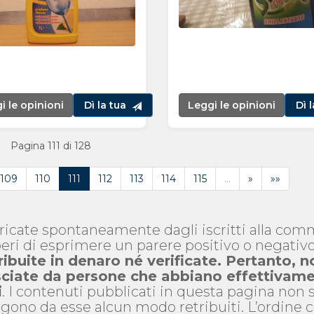
i le opinioni
Dì la tua
Leggi le opinioni
Dì 
Pagina 111 di 128
109
110
111
112
113
114
115
…
»
»»
aricate spontaneamente dagli iscritti alla co
eri di esprimere un parere positivo o negativ
ribuite in denaro né verificate. Pertanto, n
asciate da persone che abbiano effettivam
i
. I contenuti pubblicati in questa pagina non
gono da esse alcun modo retribuiti. L’ordine 