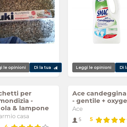
i le opinioni
Dì la tua
Leggi le opinioni
Dì 
chetti per
Ace candeggina 
mondizia -
- gentile + oxyg
gola & lampone
Ace
armio casa
5
5
4