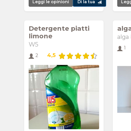
Leggi le opinioni
Dì la tua
Legg
Detergente piatti
alg
limone
alga
W5
1
4,5
2