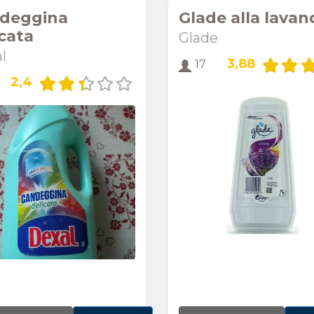
deggina
Glade alla lavan
icata
Glade
l
3,88
17
2,4