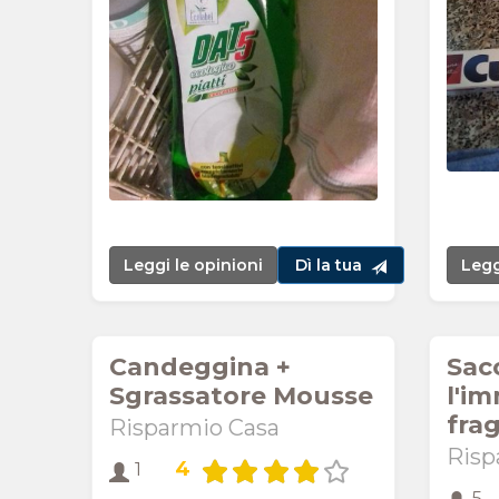
Leggi le opinioni
Dì la tua
Legg
Candeggina +
Sac
Sgrassatore Mousse
l'im
fra
Risparmio Casa
Risp
4
1
5