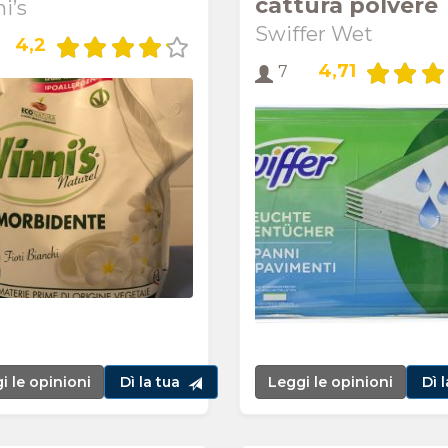
cattura polvere
i’s
Swiffer Wet
4,2
4,71
7
i le opinioni
Dì la tua
Leggi le opinioni
Dì 