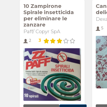
10 Zampirone
Can
Spirale insetticida
del
per eliminare le
Dexa
zanzare
5
Paff/ Copyr SpA
3
2