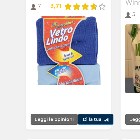
Winn
3,71
7
5
Leggi le opinioni
Dì la tua
Legg