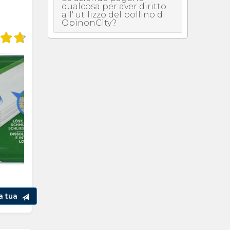
qualcosa per aver diritto
all' utilizzo del bollino di
OpinonCity?
la tua