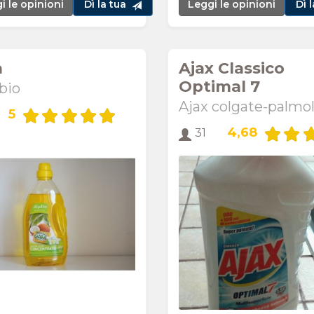
i le opinioni
Dì la tua
Leggi le opinioni
Dì 
a
Ajax Classico
Optimal 7
 bio
Ajax colgate-palmol
5
4,68
31