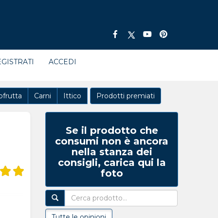
GISTRATI
ACCEDI
ofrutta
Carni
Ittico
Prodotti premiati
Se il prodotto che
consumi non è ancora
nella stanza dei
consigli, carica qui la
foto
Tutte le opinioni