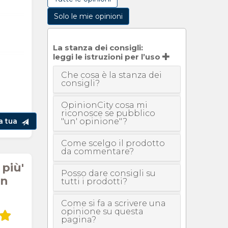
Solo le mie opinioni
La stanza dei consigli:
leggi le istruzioni per l’uso
Che cosa è la stanza dei
consigli?
OpinionCity cosa mi
riconosce se pubblico
"un' opinione"?
la tua
Come scelgo il prodotto
da commentare?
più'
Posso dare consigli su
en
tutti i prodotti?
Come si fa a scrivere una
opinione su questa
pagina?