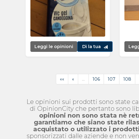
Leggi le opinioni
Dì la tua
Legg
««
«
…
106
107
108
Le opinioni sui prodotti sono state c
di OpinionCity che pertanto sono lib
opinioni non sono stata nè ret
garantiamo che siano state ril
acquistato o utilizzato i prodott
sponsorizzati dalle aziende e non ven