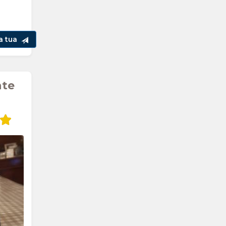
la tua
nte