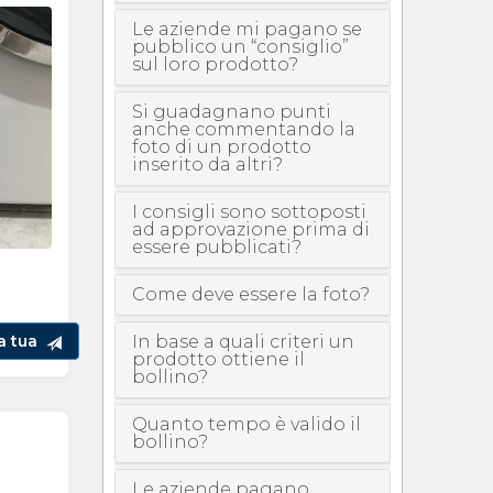
Le aziende mi pagano se
pubblico un “consiglio”
sul loro prodotto?
Si guadagnano punti
anche commentando la
foto di un prodotto
inserito da altri?
I consigli sono sottoposti
ad approvazione prima di
essere pubblicati?
Come deve essere la foto?
In base a quali criteri un
la tua
prodotto ottiene il
bollino?
Quanto tempo è valido il
bollino?
Le aziende pagano