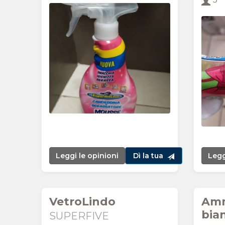
Leggi le opinioni
Dì la tua
Legg
VetroLindo
Amm
bia
SUPERFIVE