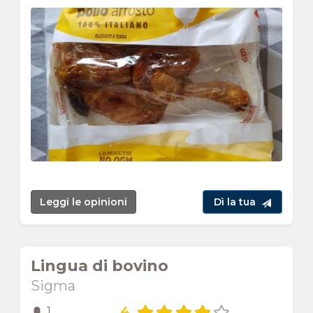
Leggi le opinioni
Dì la tua
Lingua di bovino
Sigma
4
1