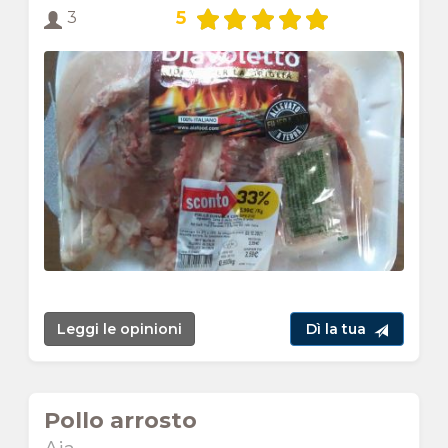
5
3
Leggi le opinioni
Dì la tua
Pollo arrosto