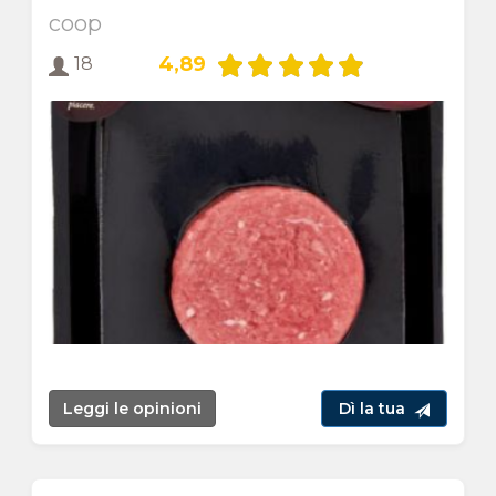
coop
4,89
18
Leggi le opinioni
Dì la tua