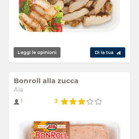
Leggi le opinioni
Dì la tua
Bonroll alla zucca
Aia
3
1