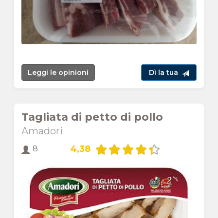
Leggi le opinioni
Dì la tua
Tagliata di petto di pollo
Amadori
4,38
8