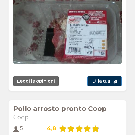
Leggi le opinioni
Dì la tua
Pollo arrosto pronto Coop
Coop
4,8
5