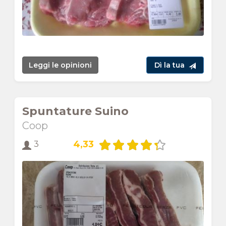
Leggi le opinioni
Dì la tua
Spuntature Suino
Coop
4,33
3