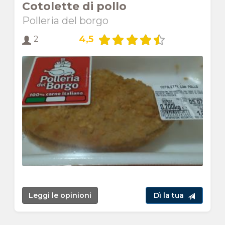
Cotolette di pollo
Polleria del borgo
4,5
2
Leggi le opinioni
Dì la tua