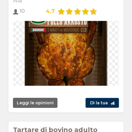
Aia
4,7
10
Leggi le opinioni
Dì la tua
Tartare di bovino adulto