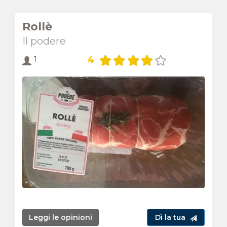
Rollè
Il podere
4
1
Leggi le opinioni
Dì la tua