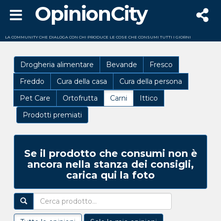
OpinionCity
LA COMMUNITY CHE DIALOGA CON CHI PRODUCE LE COSE CHE CONSUMI TUTTI I GIORNI
Drogheria alimentare
Bevande
Fresco
Freddo
Cura della casa
Cura della persona
Pet Care
Ortofrutta
Carni
Ittico
Prodotti premiati
Se il prodotto che consumi non è
ancora nella stanza dei consigli,
carica qui la foto