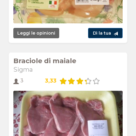
Leggi le opinioni
Dì la tua
Braciole di maiale
Sigma
3,33
3