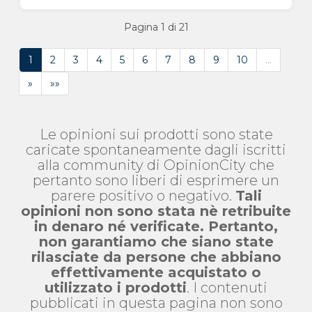
Pagina 1 di 21
1
2
3
4
5
6
7
8
9
10
…
»
»»
Le opinioni sui prodotti sono state
caricate spontaneamente dagli iscritti
alla community di OpinionCity che
pertanto sono liberi di esprimere un
parere positivo o negativo.
Tali
opinioni non sono stata nè retribuite
in denaro né verificate. Pertanto,
non garantiamo che siano state
rilasciate da persone che abbiano
effettivamente acquistato o
utilizzato i prodotti
. I contenuti
pubblicati in questa pagina non sono