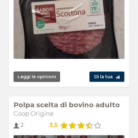
Leggi le opinioni
Dì la tua
Polpa scelta di bovino adulto
Coop Origine
3,5
2