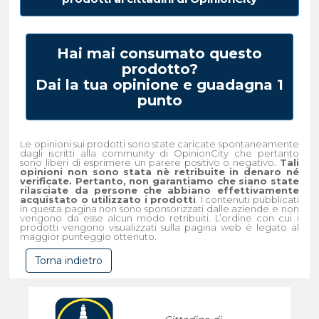
Hai mai consumato questo
prodotto?
Dai la tua opinione e guadagna 1
punto
Le opinioni sui prodotti sono state caricate spontaneamente
dagli iscritti alla community di OpinionCity che pertanto
sono liberi di esprimere un parere positivo o negativo.
Tali
opinioni non sono stata nè retribuite in denaro né
verificate. Pertanto, non garantiamo che siano state
rilasciate da persone che abbiano effettivamente
acquistato o utilizzato i prodotti
. I contenuti pubblicati
in questa pagina non sono sponsorizzati dalle aziende e non
vengono da esse alcun modo retribuiti. L’ordine con cui i
prodotti vengono visualizzati sulla pagina web è legato al
maggior punteggio ottenuto.
Torna indietro