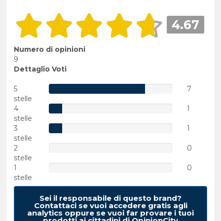
4.67
Numero di opinioni
9
Dettaglio Voti
5
7
stelle
4
1
stelle
3
1
stelle
2
0
stelle
1
0
stelle
Sei il responsabile di questo brand?
Contattaci se vuoi accedere gratis agli
analytics oppure se vuoi far provare i tuoi
prodotti ai cittadini di OpinionCity