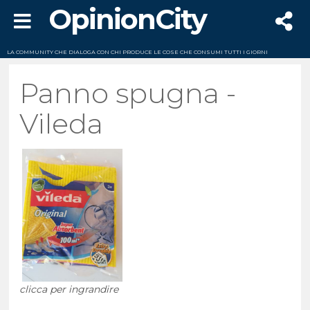
OpinionCity
LA COMMUNITY CHE DIALOGA CON CHI PRODUCE LE COSE CHE CONSUMI TUTTI I GIORNI
Panno spugna -
Vileda
clicca per ingrandire