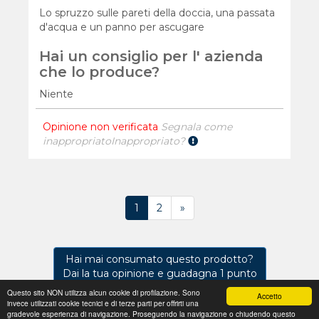
Lo spruzzo sulle pareti della doccia, una passata
d'acqua e un panno per ascugare
Hai un consiglio per l' azienda
che lo produce?
Niente
Opinione non verificata
Segnala come
inappropriato
Inappropriato?
1
2
»
Hai mai consumato questo prodotto?
Dai la tua opinione e guadagna 1 punto
Questo sito NON utilizza alcun cookie di profilazione. Sono
Accetto
invece utilizzati cookie tecnici e di terze parti per offrirti una
Regolamento
Privacy
Domande frequenti
Cookie
gradevole esperienza di navigazione. Proseguendo la navigazione o chiudendo questo