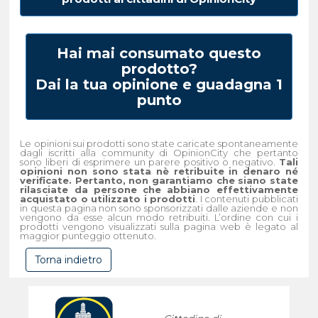
Hai mai consumato questo
prodotto?
Dai la tua opinione e guadagna 1
punto
Le opinioni sui prodotti sono state caricate spontaneamente
dagli iscritti alla community di OpinionCity che pertanto
sono liberi di esprimere un parere positivo o negativo.
Tali
opinioni non sono stata nè retribuite in denaro né
verificate. Pertanto, non garantiamo che siano state
rilasciate da persone che abbiano effettivamente
acquistato o utilizzato i prodotti
. I contenuti pubblicati
in questa pagina non sono sponsorizzati dalle aziende e non
vengono da esse alcun modo retribuiti. L’ordine con cui i
prodotti vengono visualizzati sulla pagina web è legato al
maggior punteggio ottenuto.
Torna indietro