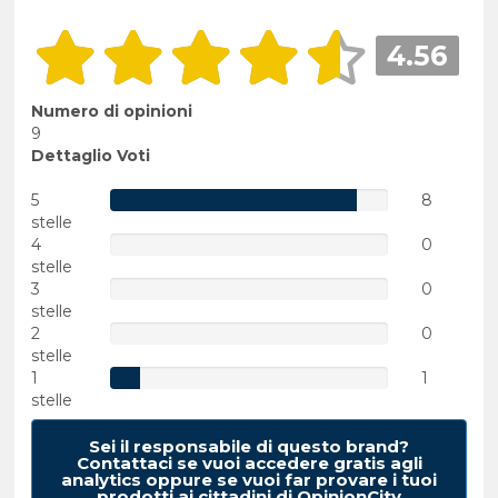
4.56
Numero di opinioni
9
Dettaglio Voti
5
8
stelle
4
0
stelle
3
0
stelle
2
0
stelle
1
1
stelle
Sei il responsabile di questo brand?
Contattaci se vuoi accedere gratis agli
analytics oppure se vuoi far provare i tuoi
prodotti ai cittadini di OpinionCity