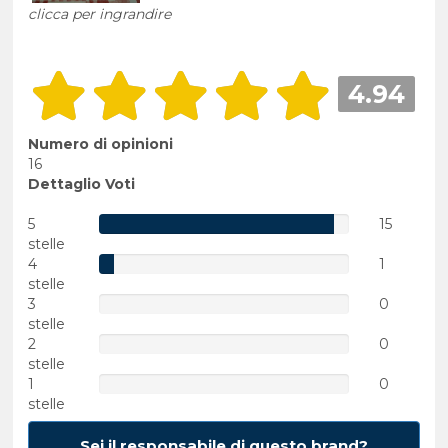
clicca per ingrandire
4.94
Numero di opinioni
16
Dettaglio Voti
5
15
stelle
4
1
stelle
3
0
stelle
2
0
stelle
1
0
stelle
Sei il responsabile di questo brand?