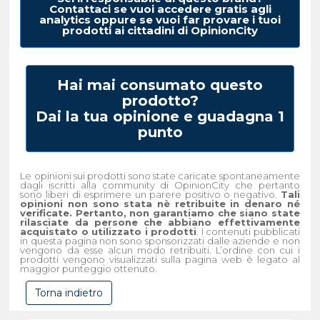
Contattaci se vuoi accedere gratis agli
analytics oppure se vuoi far provare i tuoi
prodotti ai cittadini di OpinionCity
Hai mai consumato questo
prodotto?
Dai la tua opinione e guadagna 1
punto
Le opinioni sui prodotti sono state caricate spontaneamente
dagli iscritti alla community di OpinionCity che pertanto
sono liberi di esprimere un parere positivo o negativo.
Tali
opinioni non sono stata nè retribuite in denaro né
verificate. Pertanto, non garantiamo che siano state
rilasciate da persone che abbiano effettivamente
acquistato o utilizzato i prodotti
. I contenuti pubblicati
in questa pagina non sono sponsorizzati dalle aziende e non
vengono da esse alcun modo retribuiti. L’ordine con cui i
prodotti vengono visualizzati sulla pagina web è legato al
maggior punteggio ottenuto.
Torna indietro