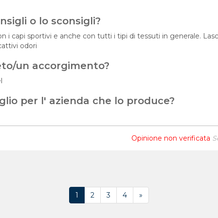
sigli o lo sconsigli?
 i capi sportivi e anche con tutti i tipi di tessuti in generale. L
ttivi odori
eto/un accorgimento?
l
glio per l' azienda che lo produce?
Opinione non verificata
S
1
2
3
4
»