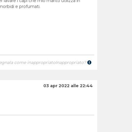
lavare i capi che mio marito utilizza in
 morbidi e profumati.
egnala come inappropriato
Inappropriato?
03 apr 2022 alle 22:44