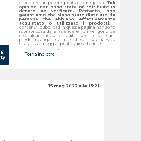
esprimere un parere positivo o negativo.
Tali
opinioni non sono stata nè retribuite in
denaro né verificate. Pertanto, non
garantiamo che siano state rilasciate da
persone che abbiano effettivamente
acquistato o utilizzato i prodotti
. I
contenuti pubblicati in questa pagina non sono
sponsorizzati dalle aziende e non vengono da
esse alcun modo retribuiti. L’ordine con cui i
prodotti vengono visualizzati sulla pagina web
è legato al maggior punteggio ottenuto.
li
Torna indietro
ity
15 mag 2023 alle 15:21