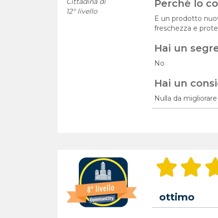
Cittadina di
Perchè lo con
12° livello
E un prodotto nuovo
freschezza e proteg
Hai un segr
No
Hai un consi
Nulla da migliorare
ottimo