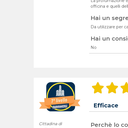
La profumazione è s
officina e quelli d
Hai un segr
Da utilizzare per ca
Hai un consi
No
Efficace
Cittadina di
Perchè lo con