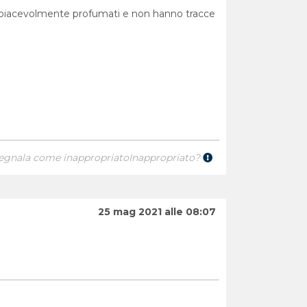
ono piacevolmente profumati e non hanno tracce
egnala come inappropriato
Inappropriato?
25 mag 2021 alle 08:07