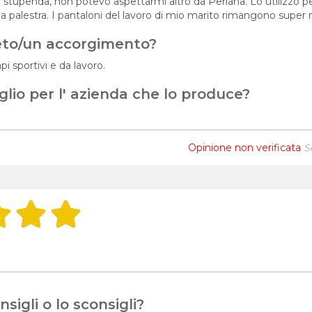
tupenda, non potevo aspettarmi altro da Perlana. Lo utilizzo per 
ella palestra. I pantaloni del lavoro di mio marito rimangono super
eto/un accorgimento?
pi sportivi e da lavoro.
glio per l' azienda che lo produce?
Opinione non verificata
S
sigli o lo sconsigli?