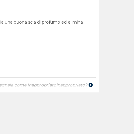
ascia una buona scia di profumo ed elimina
egnala come inappropriato
Inappropriato?