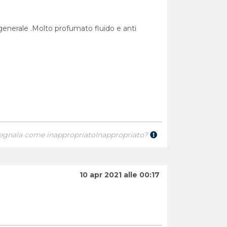
n generale .Molto profumato fluido e anti
egnala come inappropriato
Inappropriato?
10 apr 2021 alle 00:17