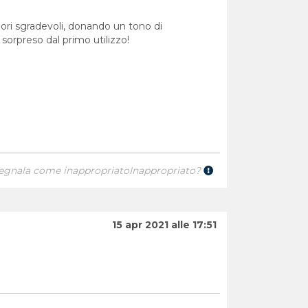
odori sgradevoli, donando un tono di
sorpreso dal primo utilizzo!
egnala come inappropriato
Inappropriato?
15 apr 2021 alle 17:51