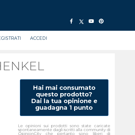
GISTRATI
ACCEDI
HENKEL
Hai mai consumato
questo prodotto?
Dai la tua opinione e
guadagna 1 punto
Le opinioni sui prodotti sono state caricate
spontaneamente dagli iscritti alla community di
OpinionCity che pertanto sono liberi di