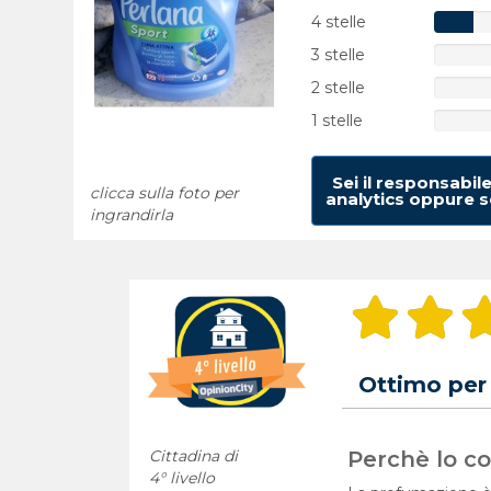
4 stelle
3 stelle
2 stelle
1 stelle
Sei il responsabil
clicca sulla foto per
analytics oppure se
ingrandirla
Ottimo per 
Cittadina di
Perchè lo con
4° livello