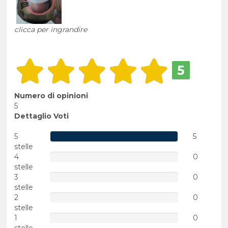
clicca per ingrandire
5
Numero di opinioni
5
Dettaglio Voti
5
5
stelle
4
0
stelle
3
0
stelle
2
0
stelle
1
0
stelle