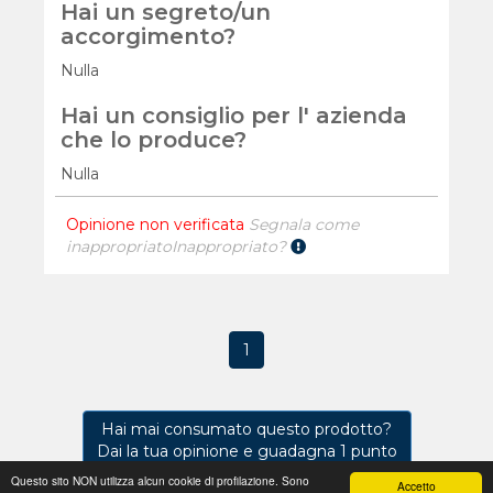
Hai un segreto/un
accorgimento?
Nulla
Hai un consiglio per l' azienda
che lo produce?
Nulla
Opinione non verificata
Segnala come
inappropriato
Inappropriato?
1
Hai mai consumato questo prodotto?
Dai la tua opinione e guadagna 1 punto
Questo sito NON utilizza alcun cookie di profilazione. Sono
Accetto