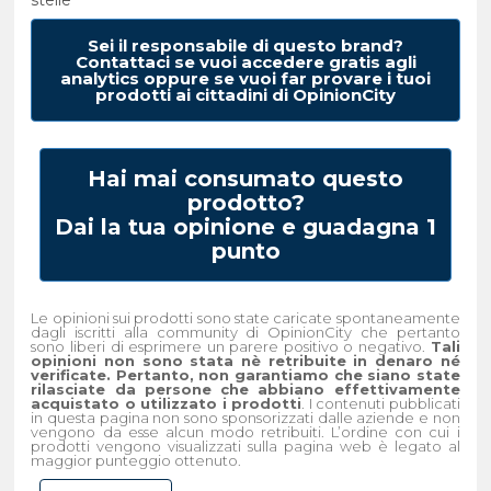
Sei il responsabile di questo brand?
Contattaci se vuoi accedere gratis agli
analytics oppure se vuoi far provare i tuoi
prodotti ai cittadini di OpinionCity
Hai mai consumato questo
prodotto?
Dai la tua opinione e guadagna 1
punto
Le opinioni sui prodotti sono state caricate spontaneamente
dagli iscritti alla community di OpinionCity che pertanto
sono liberi di esprimere un parere positivo o negativo.
Tali
opinioni non sono stata nè retribuite in denaro né
verificate. Pertanto, non garantiamo che siano state
rilasciate da persone che abbiano effettivamente
acquistato o utilizzato i prodotti
. I contenuti pubblicati
in questa pagina non sono sponsorizzati dalle aziende e non
vengono da esse alcun modo retribuiti. L’ordine con cui i
prodotti vengono visualizzati sulla pagina web è legato al
maggior punteggio ottenuto.